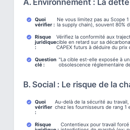
A. Environnement : La dett
Quoi
Ne vous limitez pas au Scope 1 
vérifier :
la supply chain), souvent 80% du
Risque
Vérifiez la conformité aux traje
juridique
cible en retard sur sa décarbona
:
CAPEX futurs à déduire du prix 
Question
"La cible est-elle exposée à u
clé :
obsolescence réglementaire de 
B. Social : Le risque de la c
Quoi
Au-delà de la sécurité au travail,
vérifier
chez les fournisseurs de rang 1 e
:
Risque
Contentieux pour travail forcé
juridique :
interdictions de marché (ex: 