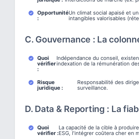
Opportunité
Un climat social apaisé et u
:
intangibles valorisables (rét
C. Gouvernance : La colonn
Quoi
Indépendance du conseil, existen
vérifier
indexation de la rémunération des
:
Risque
Responsabilité des dirig
juridique :
surveillance.
D. Data & Reporting : La fiabi
Quoi
La capacité de la cible à produir
vérifier :
ESG, l'intégrer coûtera cher en 