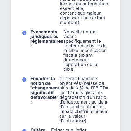
licence ou autorisation
essentielle,
contentieux majeur
dépassant un certain
montant).
Événements
Nouvelle norme
juridiques ou
visant
réglementaires
spécifiquement le
:
secteur d'activité de
la cible, modification
fiscale ciblant
directement
l'opération ou la
cible.
Encadrer la
Critères financiers
notion de
objectivés (baisse de
"changement
plus de X % de l'EBITDA
significatif
sur 12 mois glissants,
défavorable"
dégradation d'un ratio
:
d'endettement au‑delà
d'un seuil contractuel,
impact chiffré minimum
sur la valeur
d'entreprise).
Critère
Exiger que l'effet