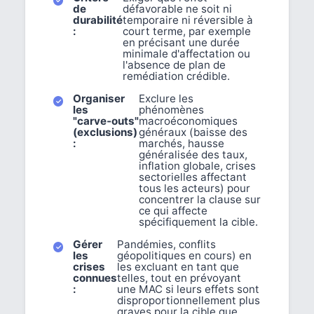
de
défavorable ne soit ni
durabilité
temporaire ni réversible à
:
court terme, par exemple
en précisant une durée
minimale d'affectation ou
l'absence de plan de
remédiation crédible.
Organiser
Exclure les
les
phénomènes
"carve‑outs"
macroéconomiques
(exclusions)
généraux (baisse des
:
marchés, hausse
généralisée des taux,
inflation globale, crises
sectorielles affectant
tous les acteurs) pour
concentrer la clause sur
ce qui affecte
spécifiquement la cible.
Gérer
Pandémies, conflits
les
géopolitiques en cours) en
crises
les excluant en tant que
connues
telles, tout en prévoyant
:
une MAC si leurs effets sont
disproportionnellement plus
graves pour la cible que